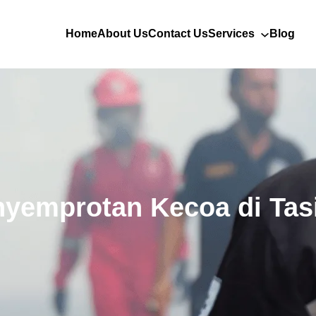
Home
About Us
Contact Us
Services
Blog
nyemprotan Kecoa di Tas