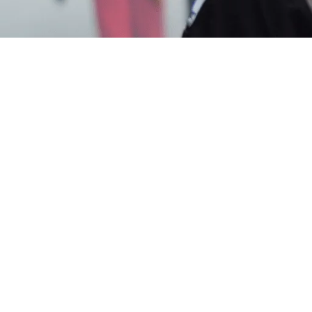
ecoa di Tasikmalaya
? Segera Hubungi Customer Ser
an Layanan Cepat Berkualitas 24 Jam – Harga Terjangk
Asosiasi Perusahaan Pengendalian Hama Indonesia). Gard
ian Hama di Tempat Anda.