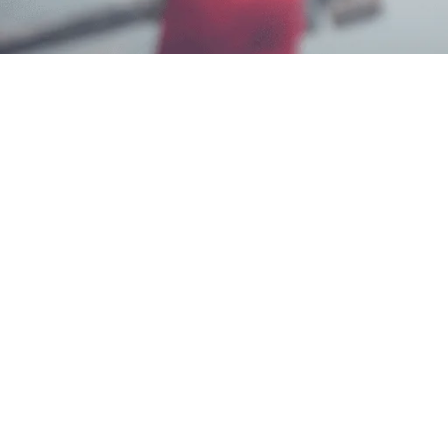
Karmila Yanandra Dilla
9 Januari 2024
Memerlukan Informasi terkait
Jasa Penyemprotan K
Garda Pest Control di Nomor
0817-6795-221
. Deng
Teknisi Profesional dan Tersertifikasi Aspphami (
Pest Control adalah Solusi Tepat Untuk Pengendal