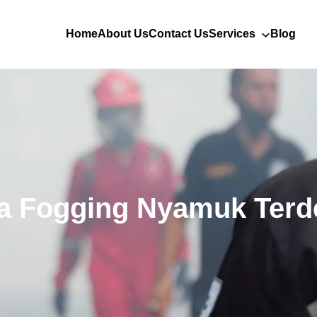
Home
About Us
Contact Us
Services
Blog
a Fogging Nyamuk Terd