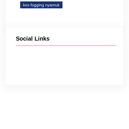
kos fogging nyamuk
Social Links
Facebook
Twitter
Instagram
YouTube
TikTok
Jasa Fogging Murah di
Mundu Cirebon
Wahyu Gunawan
Nov 2, 2023