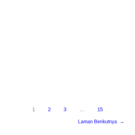
Teknisi Profesional dan Bagian dari
Aspphami (Asosiasi Perusahaan
Pengendalian Hama Indonesia). Garda Pest
Sebagai Solusi Tepat Untuk Pengendalian
Hama di Tempat Anda. Jasa Fogging di
Pamijahan Cirebon Jika Anda…
Know More
1
2
3
…
15
Laman Berikutnya
→