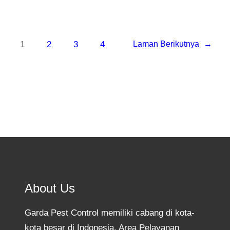
1
2
3
4
Laman Berikutnya
→
About Us
Garda Pest Control memiliki cabang di kota-
kota besar di Indonesia. Area Pelayanan