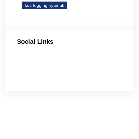
kos fogging nyamuk
Social Links
Facebook
Twitter
Instagram
YouTube
TikTok
Jasa Penyemprotan
Kecoa di Bandung
Karmila Yanandra
Feb 24,