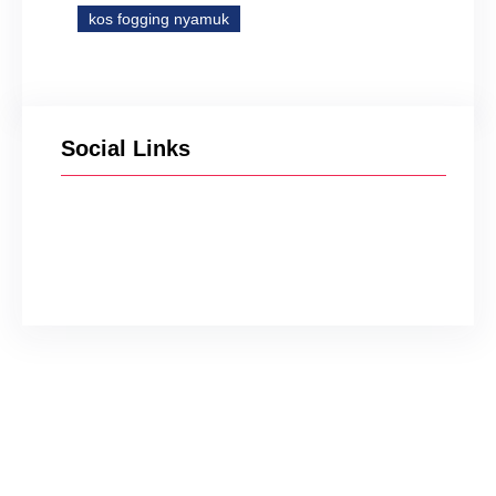
kos fogging nyamuk
Social Links
Facebook
Twitter
Instagram
YouTube
TikTok
Jasa Pembasmi Tikus di
Mijen Semarang
Wahyu Gunawan
Des 25, 2024