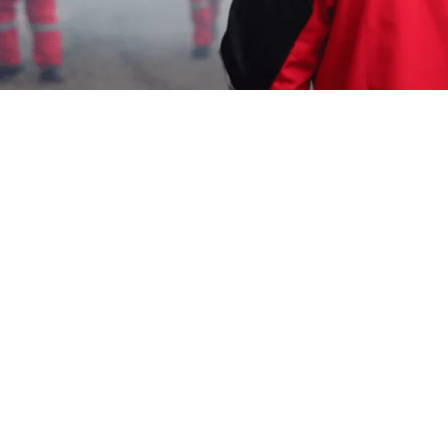
Wahyu Gunawan
5 Juli 2026
Memerlukan Informasi
Jasa Pembasmi Tikus di
Mijen Semarang
? Segera Hubungi Call Center
Garda Pest Control Layanan 24 Jam. Kehadiran
tikus di rumah atau bisnis Anda bisa sangat
mengganggu. Garda menawarkan layanan
pembasmi tikus profesional yang efektif dan cepat.