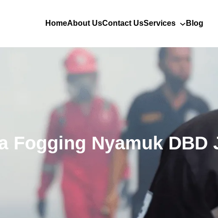
Home
About Us
Contact Us
Services
Blog
a Fogging Nyamuk DBD J