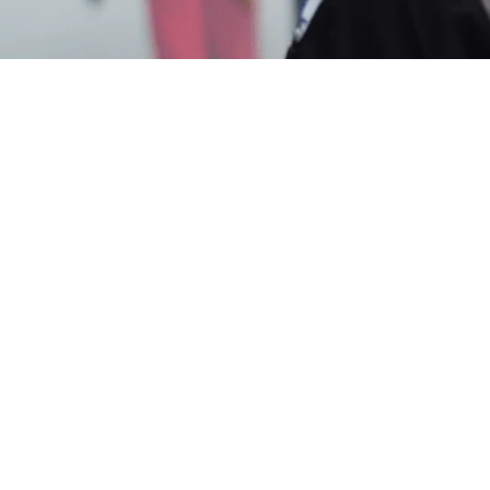
ogging Nyamuk DBD Jakarta Barat
? Segera Hubungi
0817-6795-221
Layanan Cepat Berkualitas 24 Jam, Har
spphami ( Asosiasi Perusahaan Pengendalian Hama Indon
).