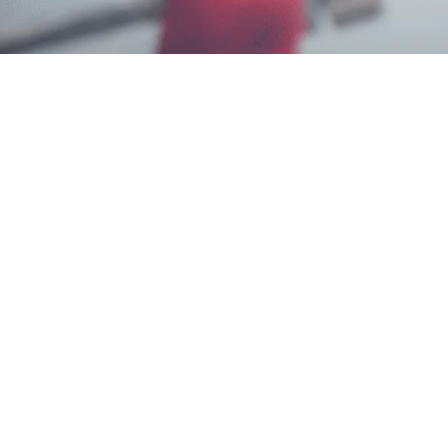
Wahyu Gunawan
10 Juli 2026
Memerlukan Informasi Untuk
Layanan Jasa F
Customer Service Garda Pest Control di Nomor
Terjangkau, Teknisi Profesional dan Bagian dari A