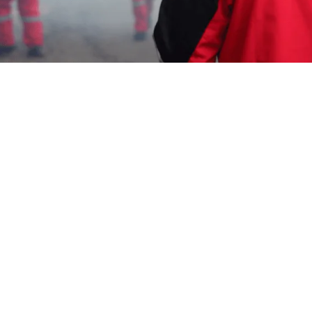
Wahyu Gunawan
4 Juli 2026
Memerlukan Informasi Untuk
Jasa Fogging
Surakarta
? Segera Hubungi Customer Service
Garda Pest Control di Nomor
0817-6795-221
Layanan Cepat Berkualitas 24 Jam, Harga
Terjangkau, Teknisi Profesional dan Bagian dari
Aspphami ( Asosiasi Perusahaan Pengendalian
Hama Indonesia ).