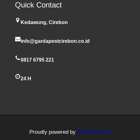
Quick Contact
Kedawung, Cirebon
info@gardapestcirebon.co.id
0817 6795 221
24 H
Proudly powered by
Garda Pest ID