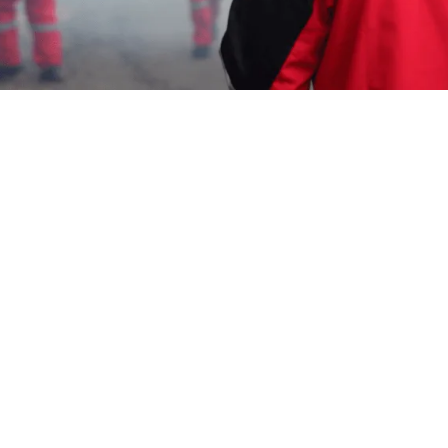
Iam
4 Juli 2026
Garda Pest Control menunjukkan sikap proaktif
dalam penanganan masalah tikus. Layanan
profesional yang kami tawarkan terbukti efektif
dalam menjaga lingkungan dari gangguan tikus.
Oleh karena itu, kami menjadi pilihan utama untuk
Jasa Pembasmi Tikus Pekalongan.