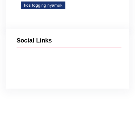
kos fogging nyamuk
Social Links
Facebook
Twitter
Instagram
YouTube
TikTok
Perusahaan Pembasmi
Tikus di Cirebon
Iam
Jun 8, 2024