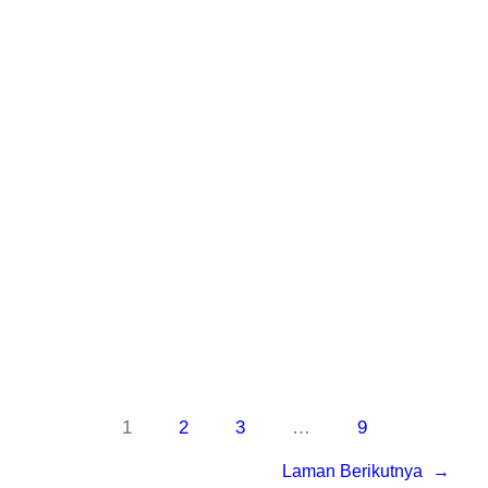
dari gangguan tikus. Oleh karena itu, kami
menjadi pilihan utama untuk Jasa
Pembasmi Tikus Cihampelas. Apa yang
Bisa Mengusir Tikus? Tikus seringkali
menjadi masalah di rumah dan bisnis. Ada
beberapa metode yang dapat mengusir
tikus,…
Know More
1
2
3
…
9
Laman Berikutnya
→