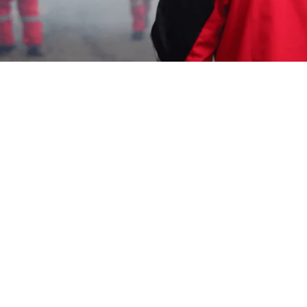
Iam
16 November 2024
Garda Pest Control menunjukkan sikap proaktif
dalam penanganan masalah tikus. Layanan
profesional yang kami tawarkan terbukti efektif
dalam menjaga lingkungan dari gangguan tikus.
Oleh karena itu, kami menjadi pilihan utama untuk
Jasa Pembasmi Tikus Lembang.