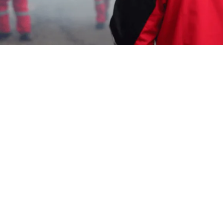
Iam
4 Juli 2026
Garda Pest Control menunjukkan sikap proaktif
dalam penanganan masalah tikus. Layanan
profesional yang kami tawarkan terbukti efektif
dalam menjaga lingkungan dari gangguan tikus.
Oleh karena itu, kami menjadi pilihan utama untuk
Jasa Pembasmi Tikus Brebes.