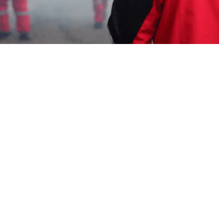
Wahyu Gunawan
10 Juli 2026
Memerlukan Informasi Untuk
Jasa Pembasmi
Nyamuk di Solo
? Segera Hubungi Customer
Service Garda Pest Control di Nomor
0817-6795-
221
Layanan Cepat Berkualitas 24 Jam, Harga
Terjangkau, Teknisi Profesional dan Bagian dari
Aspphami ( Asosiasi Perusahaan Pengendalian
Hama Indonesia ).