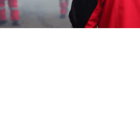
Wahyu Gunawan
10 Juli 2026
Memerlukan Informasi Untuk
Jasa Fogging
Nyamuk DBD Jakarta
? Segera Hubungi Customer
Service Garda Pest Control di Nomor
0817-6795-
221
Layanan Cepat Berkualitas 24 Jam, Harga
Terjangkau, Teknisi Profesional dan Bagian dari
Aspphami ( Asosiasi Perusahaan Pengendalian
Hama Indonesia ).