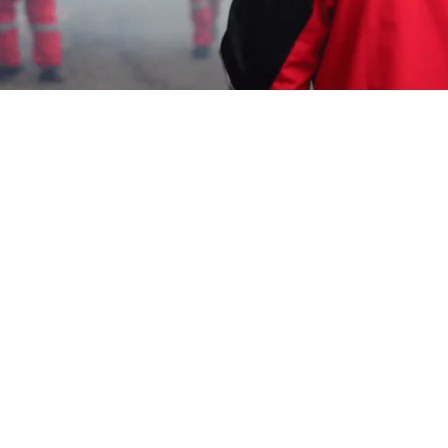
Garda Pest Control Cirebon
15 November 2024
Garda Pest Control menawarkan Jasa Fogging
Murah di Jatipancur Cirebon dengan kalimat aktif.
Mereka secara efektif dan profesional membasmi
nyamuk dengan menggunakan bahan kimia
berkualitas. Nikmati lingkungan yang bebas dari
nyamuk dengan layanan dari
Garda Pest Control
.