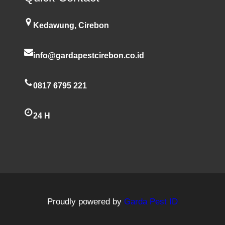
Kedawung, Cirebon
info@gardapestcirebon.co.id
0817 6795 221
24 H
Proudly powered by
Garda Pest ID