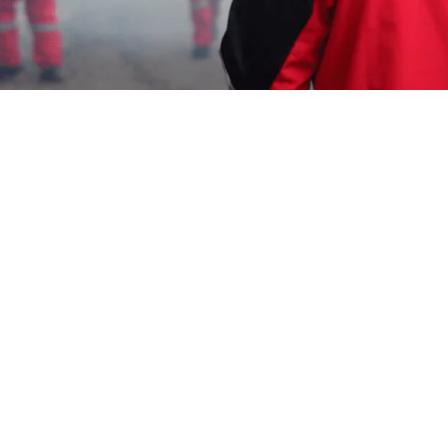
Karmila Yanandra Dilla
21 Desember 2023
Memerlukan Informasi Untuk
Jasa Fogging di
Tegalsari Cirebon
? Segera Hubungi Customer
Service Garda Pest Control di Nomor
0817-6795-
221
Layanan Cepat Berkualitas 24 Jam, Harga
Terjangkau, Teknisi Profesional dan Bagian dari
Aspphami (Asosiasi Perusahaan Pengendalian