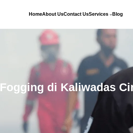
Home
About Us
Contact Us
Services
Blog
 Fogging di Kaliwadas Ci