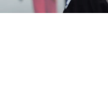
4
iwadas Cirebon
? Segera Hubungi Customer Service Ga
 Berkualitas 24 Jam, Harga Terjangkau, Teknisi
erusahaan Pengendalian Hama Indonesia). Garda Pest
 Tempat Anda.