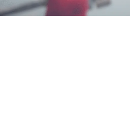
Karmila Yanandra Dilla
15 November 202
Memerlukan Informasi Untuk
Jasa Fogging di Kal
Pest Control di Nomor
0817-6795-221
Layanan Cepat
Profesional dan Bagian dari Aspphami (Asosiasi P
Sebagai Solusi Tepat Untuk Pengendalian Hama di