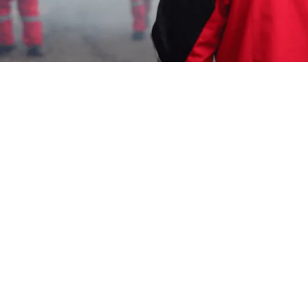
Karmila Yanandra Dilla
15 November 2024
Memerlukan Informasi Untuk
Jasa Fogging DBD di
Gunungjati Cirebon
? Segera Hubungi Customer
Service Garda Pest Control di Nomor
0817-6795-
221
Layanan Cepat Berkualitas 24 Jam, Harga
Terjangkau, Teknisi Profesional dan Bagian dari
Aspphami (Asosiasi Perusahaan Pengendalian