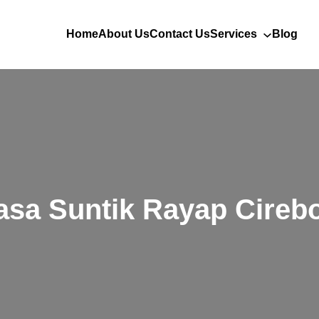
Home
About Us
Contact Us
Services
Blog
asa Suntik Rayap Cireb