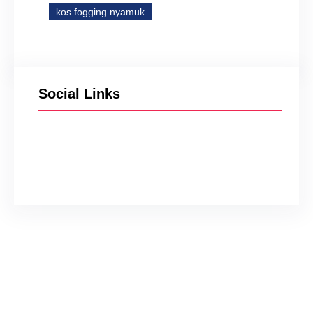
kos fogging nyamuk
Social Links
Facebook
Twitter
Instagram
YouTube
TikTok
Jasa Penyemprotan
Kutu Kucing di Bandung
Karmila Yanandra
Mar 31,