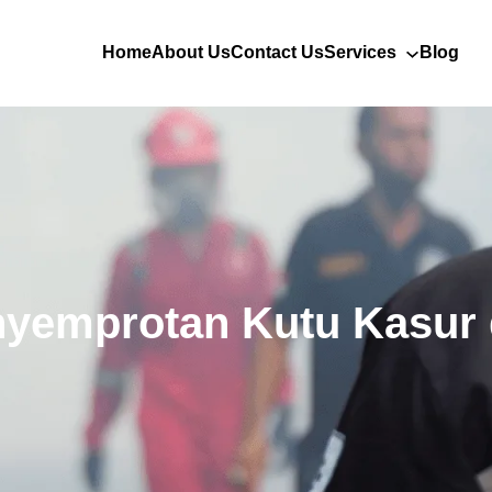
Home
About Us
Contact Us
Services
Blog
nyemprotan Kutu Kasur 