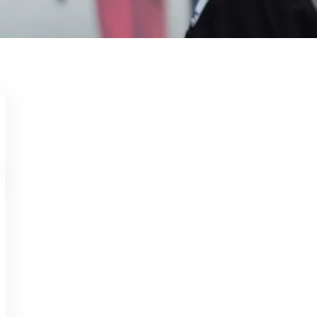
Jasa Penyemprotan Kutu Kasu
Karmila Yanandra Dilla
Feb 4, 2023
Memerlukan Informasi Untuk Jasa Penyemprotan 
Customer Service Garda Pest Control di nomor 
Berkualitas 24 Jam – Harga Terjangkau – Teknisi P
Perusahaan Pengendalian Hama Indonesia). Garda
Pengendalian Hama di Indonesia. Jasa Penyemp
Know More