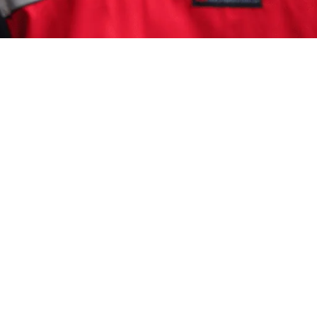
r di Semarang
Kutu Kasur di Semarang ? Segera Hubungi
0817-6795-221 dengan Layanan Cepat
rofesional dan Tersertifikasi Aspphami (Asosiasi
 Pest Control Sebagai Solusi Tepat untuk
rotan Kutu Kasur…