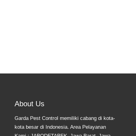
yang tepat! Jasa Pembasmi Kecoa di Kota
Cirebon…
Know More
About Us
Garda Pest Control memiliki cabang di kota-
kota besar di Indonesia. Area Pelayanan
Kami : JABODETABEK, Jawa Barat, Jawa