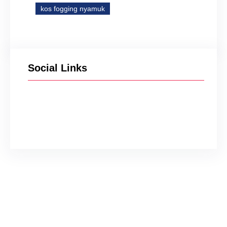
kos fogging nyamuk
Social Links
Facebook
Twitter
Instagram
YouTube
TikTok