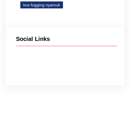
kos fogging nyamuk
Social Links
Facebook
Twitter
Instagram
YouTube
TikTok