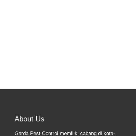
terlihat kecil dan tidak berbahaya seperti
tikus, semut bisa menjadi hama yang
sangat mengganggu kenyamanan dan
higienitas rumah Anda.…
Know More
About Us
Garda Pest Control memiliki cabang di kota-