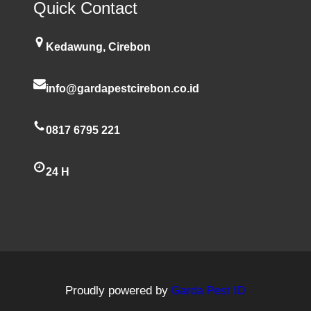
Quick Contact
Kedawung, Cirebon
info@gardapestcirebon.co.id
0817 6795 221
24 H
Proudly powered by
Garda Pest ID