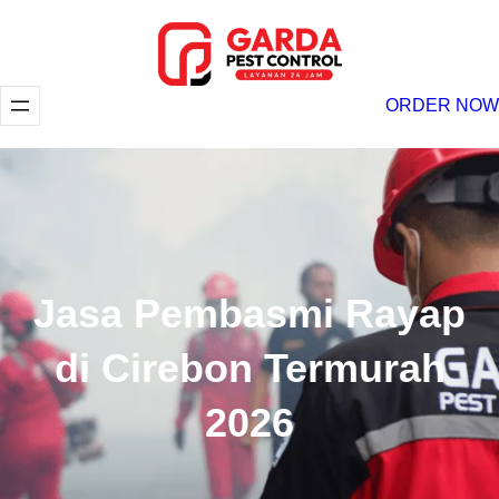
Lewati
ke
konten
ORDER NOW
Jasa Pembasmi Rayap
di Cirebon Termurah
2026