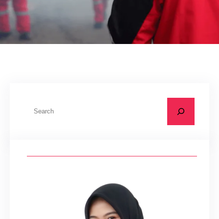
C
a
r
i