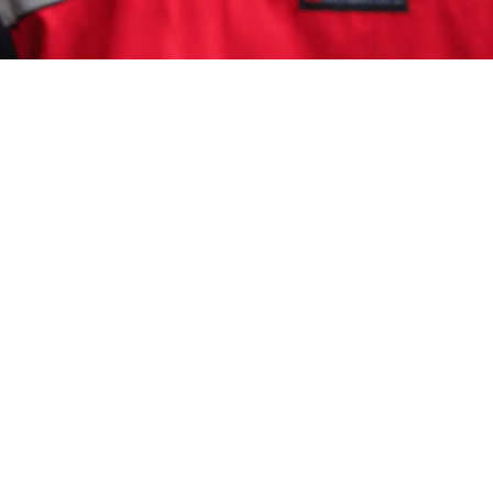
rebon
on ? Hubungi CS Kami ( 24 Jam Aktif ). Garda
salah kutu dengan layanan profesional yang
ntang Kutu Kucing Kutu kucing atau dalam
dak bisa terbang tetapi memiliki kemampuan luar