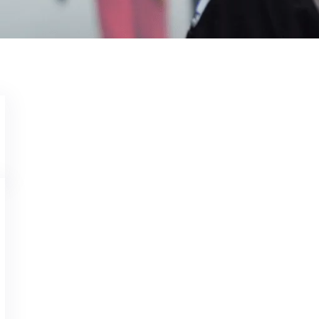
Jasa Pembasmi Kutu Pinjal Ci
Wahyu Gunawan
Sep 28, 2024
Memerlukan Info Jasa Pembasmi Kutu Pinjal Cireb
Pest Control hadir untuk membantu mengatasi ma
aman, efektif dan Harga Terjangkau. Mengenal Te
sebutan ilmiahnya Ctenocephalides felis, meski ti
biasa…
Know More