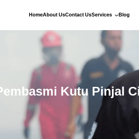
Home
About Us
Contact Us
Services
Blog
Pembasmi Kutu Pinjal C