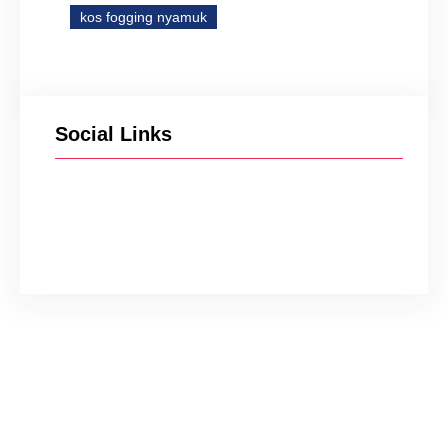
kos fogging nyamuk
Social Links
Facebook
Twitter
Instagram
YouTube
TikTok
Jasa Fogging Nyamuk di
Cibeureum Tasikmalaya
24 Jam