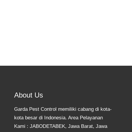
penanganan rayap di Cirebon, Jawa Barat.
Dengan tim profesional dan metode tepat,…
Know More
About Us
Garda Pest Control memiliki cabang di kota-
kota besar di Indonesia. Area Pelayanan
Kami : JABODETABEK, Jawa Barat, Jawa