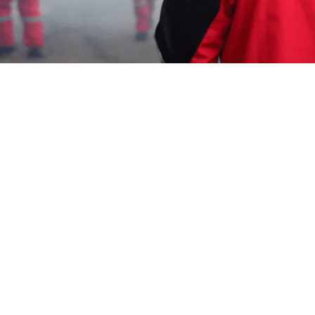
Garda Pest Control Cirebon
19 Oktober 2023
Memerlukan Informasi Untuk Layanan Jasa
Fogging Nyamuk di Subang ? Segera Hubungi
Customer Service Garda Pest Control di Nomor
0817-6795-221
Layanan Cepat Berkualitas 24 Jam,
Harga Terjangkau, Teknisi Profesional dan Bagian
dari Aspphami ( Asosiasi Perusahaan Pengendalian