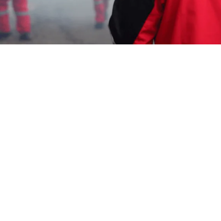
Wahyu Gunawan
14 November 2024
Ulat bulu bisa menjadi masalah yang
menjengkelkan di rumah atau tempat bisnis Anda.
Namun, dengan bantuan
Jasa Pembasmi Ulat
Bulu Cirebon
. Garda Pest Control: Anda dapat
mengatasi masalah ini dengan cepat dan efektif.
Hubungi
0817 679 5221 (Aktif 24 Jam)
.