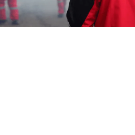
Garda Pest Control Cirebon
Apakah Anda merasa terganggu dengan kehadiran
tikus di rumah atau tempat usaha Anda di Cirebon?
Jangan khawatir, Anda tidak sendirian! Tikus adalah
hama yang umum ditemukan di berbagai wilayah,
termasuk Cirebon. Kehadiran mereka tidak hanya
mengganggu, tetapi juga berpotensi membawa
penyakit dan merusak properti. Oleh karena itu,