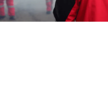
Iam
4 Juli 2026
Garda Pest Control menunjukkan sikap proaktif
dalam penanganan masalah tikus. Layanan
profesional yang kami tawarkan terbukti efektif
dalam menjaga lingkungan dari gangguan tikus.
Oleh karena itu, kami menjadi pilihan utama untuk
Jasa Pembasmi Tikus Cilegon.