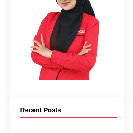
erti
Recent Posts
l
.