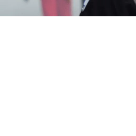
am penanganan masalah tikus. Layanan profesional yan
ngan dari gangguan tikus. Oleh karena itu, kami menjadi