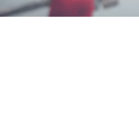
Iam
4 Juli 2026
Garda Pest Control menunjukkan sikap proaktif dal
kami tawarkan terbukti efektif dalam menjaga lingku
pilihan utama untuk Jasa Pembasmi Tikus Ciamis.