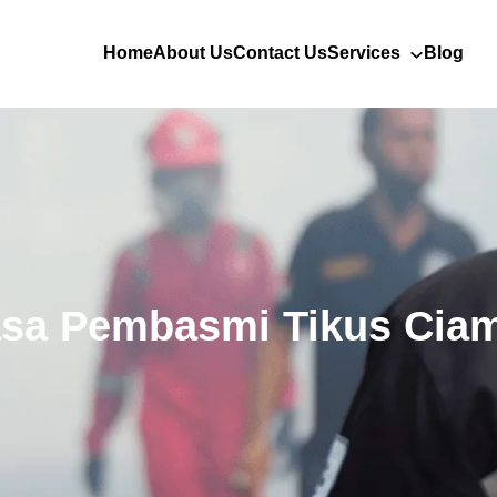
Home
About Us
Contact Us
Services
Blog
sa Pembasmi Tikus Cia