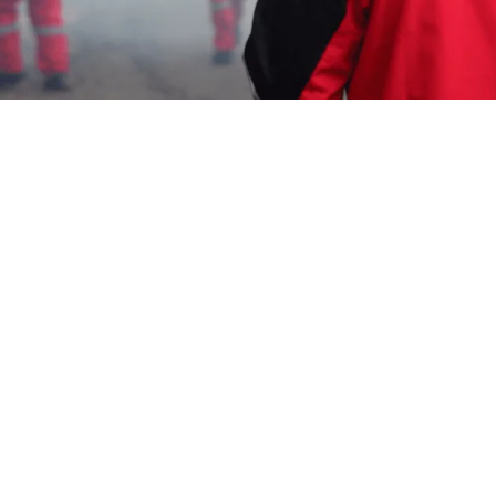
Wahyu Gunawan
19 November 2024
Perlu informasi untuk
Jasa Pembasmi Nyamuk
Cirebon
yang murah.
Bosan dengan keberadaan
nyamuk?
Bebaskan rumah Anda dari gangguan
nyamuk dan cegah penyakit berbahaya seperti
demam berdarah. Hubungi kami sekarang
0817-
6795-221 | Aktif 24 Jam