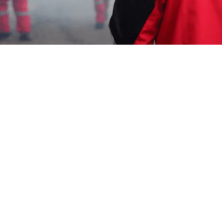
Karmila Yanandra Dilla
26 Desember 2023
Memerlukan Informasi Untuk
Jasa Fogging
Perumahan Cimahi
? Segera Hubungi Customer
Service Garda Pest Control di Nomor
0817-6795-
221
Layanan Cepat Berkualitas 24 Jam, Harga
Terjangkau, Teknisi Profesional dan Bagian dari
Aspphami (Asosiasi Perusahaan Pengendalian