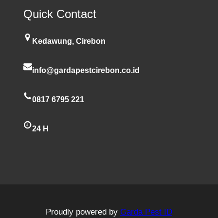
Quick Contact
Kedawung, Cirebon
info@gardapestcirebon.co.id
0817 6795 221
24 H
Proudly powered by
Garda Pest ID