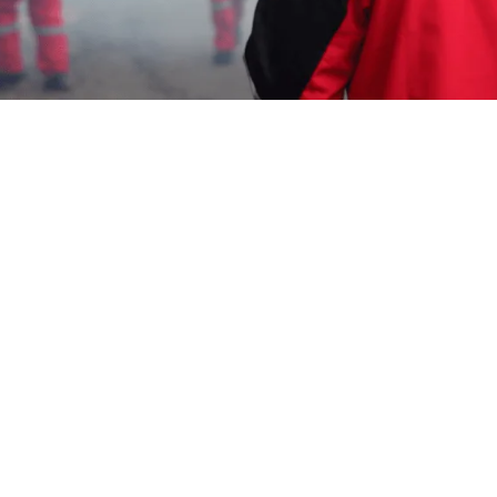
Iam
4 Juli 2026
Bosan dengan nyamuk yang mengganggu dan
mengancam kesehatan keluarga Anda? Saatnya
Anda mempercayakan pengendalian nyamuk pada
ahlinya!
Garda Pest Control
hadir dengan layanan
fogging nyamuk yang cepat, efektif, dan terpercaya.
Dengan pengalaman bertahun-tahun dan tenaga ahli
yang profesional, kami siap memberikan solusi