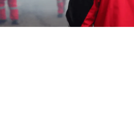
Wahyu Gunawan
4 Juli 2026
Perlu informasi untuk
Jasa Fogging Nyamuk
Semarang Timur
yang murah.
Bosan dengan
keberadaan nyamuk?
Bebaskan rumah Anda dari
gangguan nyamuk dan cegah penyakit berbahaya
seperti demam berdarah. Hubungi kami sekarang
0817-6795-221 | Aktif 24 Jam