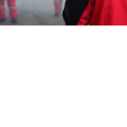
Wahyu Gunawan
4 Juli 2026
Perlu informasi untuk
Jasa Fogging Nyamuk di
Malang
yang murah.
Bosan dengan keberadaan
nyamuk?
Bebaskan rumah Anda dari gangguan
nyamuk dan cegah penyakit berbahaya seperti
demam berdarah. Hubungi kami sekarang
0817-
6795-221 | Aktif 24 Jam