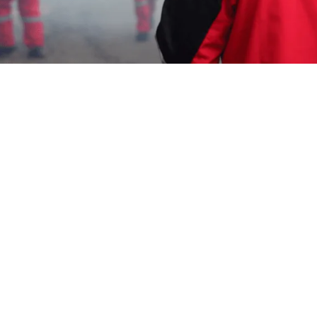
Karmila Yanandra Dilla
22 Desember 2023
Memerlukan Informasi Untuk
Jasa Fogging Murah
di Tambelang Cirebon
? Segera Hubungi
Customer Service Garda Pest Control di Nomor
0817-6795-221
Layanan Cepat Berkualitas 24 Jam,
Harga Terjangkau, Teknisi Profesional dan Bagian
dari Aspphami (Asosiasi Perusahaan Pengendalian