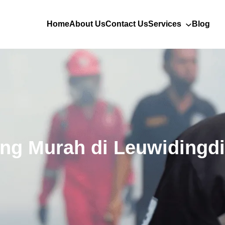
Home
About Us
Contact Us
Services
Blog
ng Murah di Leuwidingd