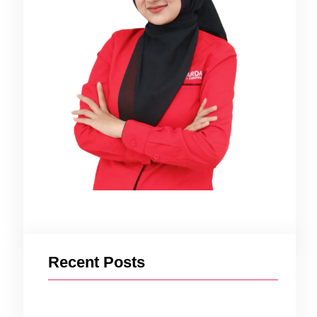
t
Recent Posts
asi,