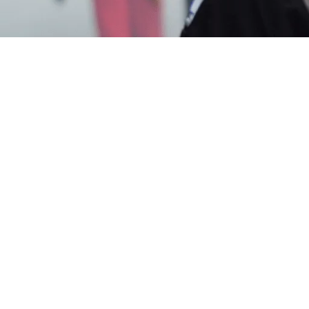
di Leuwidingding Cirebon
? Segera Hubungi Custome
1
Layanan Cepat Berkualitas 24 Jam, Harga Terjangkau,
osiasi Perusahaan Pengendalian Hama Indonesia ), Gard
a di Tempat Anda.