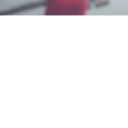
Wahyu Gunawan
10 Juli 2026
Memerlukan Informasi Untuk
Jasa Fogging Murah 
Service Garda Pest Control di Nomor
0817-6795-22
Teknisi Profesional dan Bagian dari Aspphami ( As
Pest Sebagai Solusi Tepat Untuk Pengendalian Ham