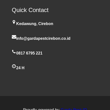
Quick Contact
Kedawung, Cirebon
info@gardapestcirebon.co.id
0817 6795 221
24 H
Proudly powered by
Garda Pest ID