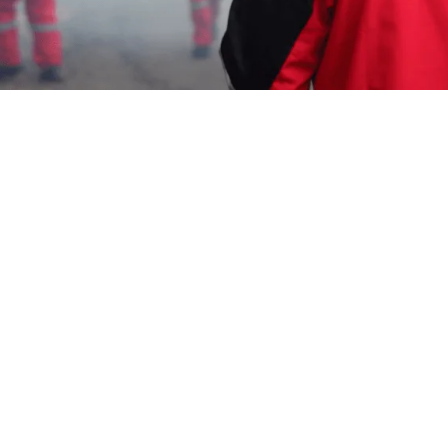
Wahyu Gunawan
19 Januari 2024
Memerlukan Informasi Untuk
Jasa Fogging Kota
Baru Parahyangan
? Segera Hubungi Customer
Service Garda Pest Control di Nomor
0817-6795-
221
Layanan Cepat Berkualitas 24 Jam, Harga
Terjangkau, Teknisi Profesional dan Bagian dari
Aspphami ( Asosiasi Perusahaan Pengendalian
Hama Indonesia ).