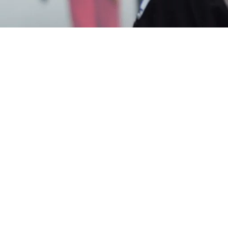
bon Kota
? Segera Hubungi Customer Service Garda P
ualitas 24 Jam, Harga Terjangkau, Teknisi Profesional
dalian Hama Indonesia). Garda Pest Sebagai Solusi Te