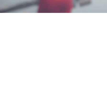
Karmila Yanandra Dilla
4 Juli 2026
Memerlukan Informasi Untuk
Jasa Fogging di Cire
Control di Nomor
0817-6795-221
Layanan Cepat Berk
Bagian dari Aspphami (Asosiasi Perusahaan Pengen
Untuk Pengendalian Hama di Tempat Anda.