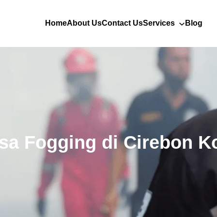
Home
About Us
Contact Us
Services
Blog
sa Fogging di Cirebon K