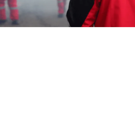
Karmila Yanandra Dilla
22 Desember 2023
Memerlukan Informasi Untuk
Jasa Fogging DBD di
Sampih Cirebon
? Segera Hubungi Customer
Service Garda Pest Control di Nomor
0817-6795-
221
Layanan Cepat Berkualitas 24 Jam, Harga
Terjangkau, Teknisi Profesional dan Bagian dari
Aspphami (Asosiasi Perusahaan Pengendalian