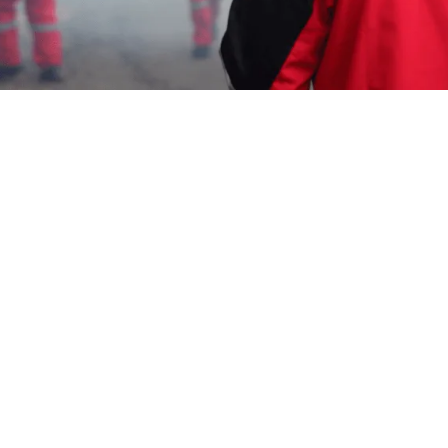
Karmila Yanandra Dilla
15 November 2024
Memerlukan Informasi Untuk
Jasa Fogging DBD di
Kalideres Cirebon
? Segera Hubungi Customer
Service Garda Pest Control di Nomor
0817-6795-
221
Layanan Cepat Berkualitas 24 Jam, Harga
Terjangkau, Teknisi Profesional dan Bagian dari
Aspphami (Asosiasi Perusahaan Pengendalian