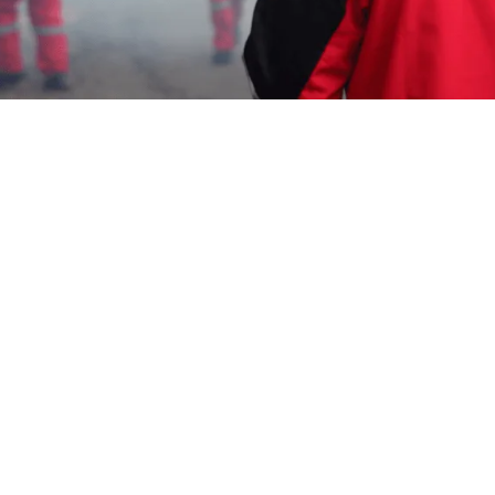
Garda Pest Control Cirebon
5 Juli 2026
Memelihara kucing di rumah merupakan sebuah
hobi yang mendatangkan kebahagiaan bagi banyak
keluarga di Cirebon Kota. Namun, kehadiran hama
parasit kecil yang sangat menyebalkan, yaitu kutu
kucing (
fleas
), sering kali mengganggu kebahagiaan
tersebut. Masalah ini bukan hanya mengusik
kenyamanan hewan kesayangan Anda, tetapi juga