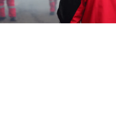
Garda Pest Control Cirebon
10 Juli 2026
Menentukan biaya fogging nyamuk rumah
melibatkan beberapa faktor, termasuk luas area,
tingkat keparahan serangan nyamuk, dan jenis obat
yang digunakan. Perkiraan harga di pasaran
bervariasi, namun penting untuk memilih penyedia
jasa terpercaya guna memastikan penanganan