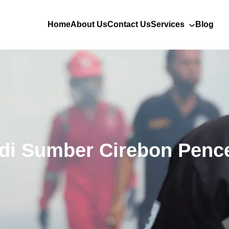
Home
About Us
Contact Us
Services
Blog
di Sumber Cirebon Pen