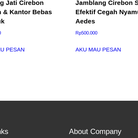
 Jati Cirebon
Jamblang Cirebon S
 & Kantor Bebas
Efektif Cegah Nyam
uk
Aedes
0
Rp
500.000
AU PESAN
AKU MAU PESAN
nks
About Company