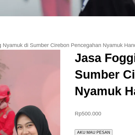
ng Nyamuk di Sumber Cirebon Pencegahan Nyamuk Han
Jasa Fogg
Sumber Ci
Nyamuk H
Rp
500.000
AKU MAU PESAN