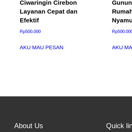
Ciwaringin Cirebon
Gunung
Layanan Cepat dan
Rumah
Efektif
Nyam
Rp
500.000
Rp
500.00
AKU MAU PESAN
AKU M
About Us
Quick li